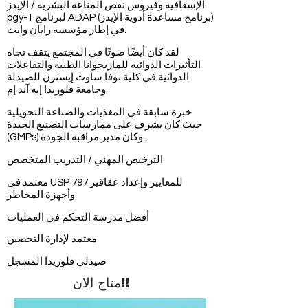
الإسعافية وفيروس نقص المناعة البشرية / الإيدز
pgy-1 لبرنامج ADAP (برنامج مساعدة أدوية الإيدز)
في إطار مؤسسة رايان وايت.
لقد كان أيضًا صوتًا في المجتمع يثقف تجاه
التأثيرات الدوائية للماريجوانا الطبية والتفاعلات
الدوائية في كلية نوفا ساوث إيسترن للصيدلة
وجامعة فلوريدا إيه آند إم.
خبرة سابقة في المغذيات والصناعة التحويلية
حيث كان يشرف على ممارسات التصنيع الجيدة
(GMPs) وكان مدير مراقبة الجودة.
الترخيص المهني / التدريب المتخصص
معتمد في USP 797 للمعايير وإعداد عقاقير
وأجهزة المخاطر
أفضل مدرسة التحكم في العمليات
معتمد لإدارة التحصين
صيدلي فلوريدا المسجل
متاح الان!!