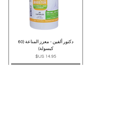
دكتور ألفين - معزز المناعة (60
كبسولة)
السعر
غير متوفر