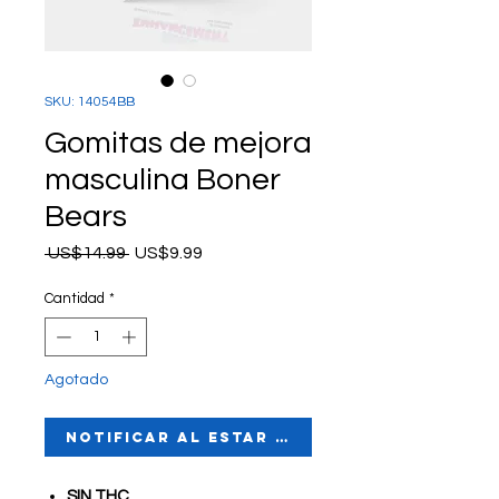
SKU: 14054BB
Gomitas de mejora
masculina Boner
Bears
Precio
Precio
 US$14.99 
US$9.99
de
oferta
Cantidad
*
Agotado
Notificar al estar disponible
SIN THC