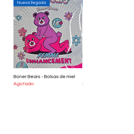
Nueva llegada
In Stock
Boner Bears - Bolsas de miel
Gomitas de mejora mas
Agotado
Boner Bears
Agotado