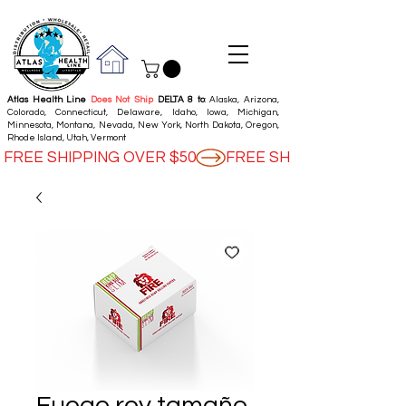
Atlas Health Line
Does Not Ship
DELTA 8 to
: Alaska, Arizona,
Colorado, Connecticut, Delaware, Idaho, Iowa, Michigan,
Minnesota, Montana, Nevada, New York, North Dakota, Oregon,
Rhode Island, Utah, Vermont
FREE SHIPPING OVER $50
Fuego rey tamaño