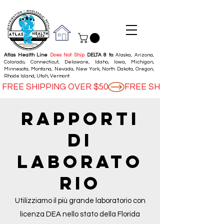
Atlas Health Line
Does Not Ship
DELTA 8 to
: Alaska, Arizona,
Colorado, Connecticut, Delaware, Idaho, Iowa, Michigan,
Minnesota, Montana, Nevada, New York, North Dakota, Oregon,
Rhode Island, Utah, Vermont
FREE SHIPPING OVER $50
RAPPORTI
DI
LABORATO
RIO
Utilizziamo il più grande laboratorio con
licenza DEA nello stato della Florida