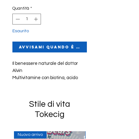
Quantità
*
Esaurito
Avvisami quando è disponibile
Il benessere naturale del dottor
Alvin
Multivitamine con biotina, acido
folico e molto altro!
30 compresse
Stile di vita
Non OGM
Tokecig
Senza lattosio
Adatto ai diabetici
Senza glutine
Nuovo arrivo
Arricchito con vitamina C,
In Stock