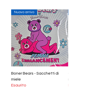
Nuovo arrivo
In Stock
Boner Bears - Sacchetti di
Gummies per potenzia
miele
maschile Boner Bears
Esaurito
Esaurito