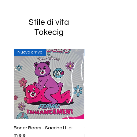
Stile di vita
Tokecig
Nuovo arrivo
In Stock
Boner Bears - Sacchetti di
Gummies per potenzia
miele
maschile Boner Bears